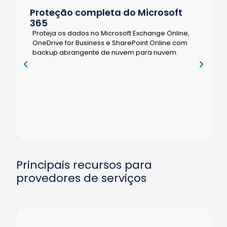
,
Proteção de dados do Google
Workspace
Proteja os dados do cliente armazenados no
Gmail, Drive (incluindo Drives de equipe),
Contatos e Agenda e garanta uma recuperação
Principais recursos para
rápida e confiável.
provedores de serviços