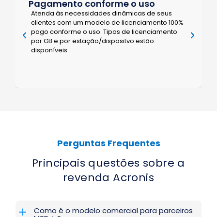
eus
o 100%
mento
Integração com sistemas PSA e
RMM
Ofereça serviços instantaneamente usando
integrações nativas com ConnectWise
(Automatizar, Gerenciar, Controlar), Atera,
Autotask, Kaseya, cPanel, HostBill, CloudBlue,
Plesk e WHMCS.
Perguntas Frequentes
Principais questões sobre a
revenda Acronis
Como é o modelo comercial para parceiros