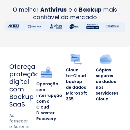
O melhor
Antivirus
e o
Backup
mais
confiável do mercado
Ofereça
Cloud-
Cópias
proteção
to-Cloud
seguras
digital
backup
de dados
Operação
de dados
nos
com
sem
Microsoft
servidores
Backup
interrupção
365
Cloud
com o
SaaS
Cloud
Disaster
Ao
Recovery
fornecer
o Acronis